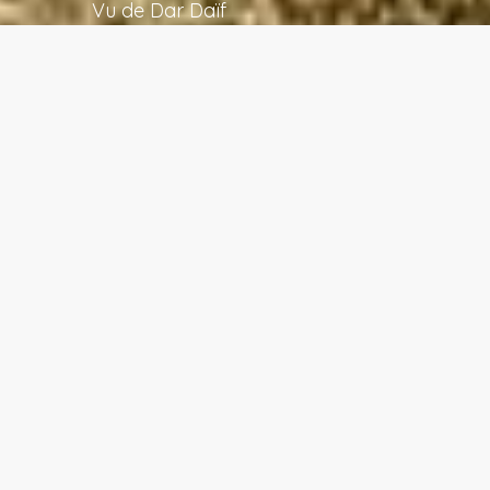
Vu de Dar Daïf
« Ce lieu est tellement beau, qu’il
vous procure une sensation de
joie infinie, proche de l’extase.
Mais je sais bien que je ne
rendrai pas la moitié de cette
beauté dans le film et c’est ce
qui me torture. Pourtant, je
regarde encore et c’est d’une
telle beauté que l’extase
l’emporte sur la souffrance. »
Bertolucci, réalisateur du film « Un thé au