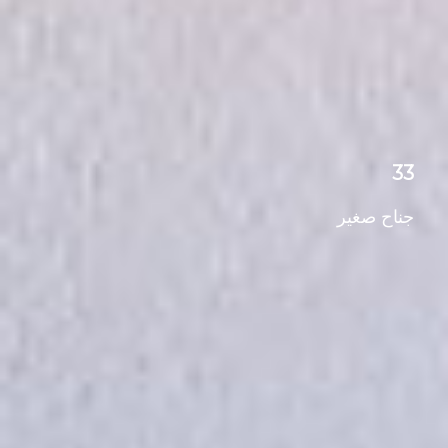
33
جناح صغير