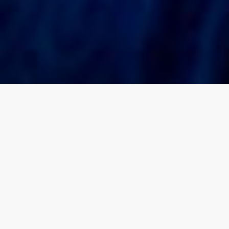
جناح صغير
33