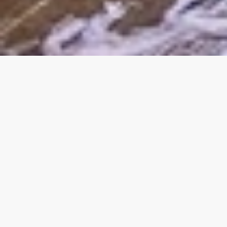
جناح صغير
21